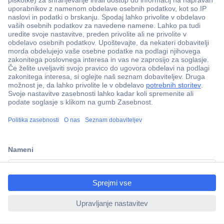
Več kot 800.000 izdelkov
Dostava v 3-eh dneh
ccp.user.init.failed.titl
100% varnost nakupa
e
Tehnična podpora
ccp.user.init.failed
Informacije