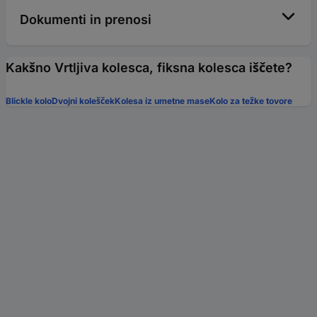
Dokumenti in prenosi
Kakšno Vrtljiva kolesca, fiksna kolesca iščete?
Blickle kolo
Dvojni kolešček
Kolesa iz umetne mase
Kolo za težke tovore