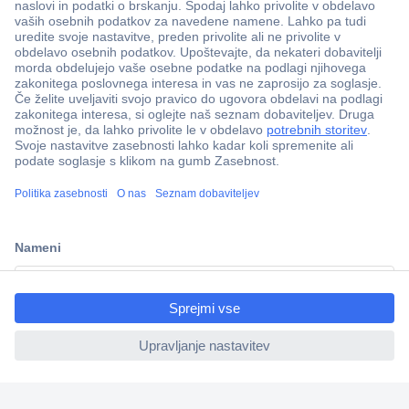
Več kot 800.000 izdelkov
Dostava v 3-eh dneh
100% varnost nakupa
Tehnična podpora
ccp.user.init.failed.titl
e
Informacije
ccp.user.init.failed
O nas