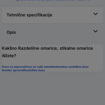
Tehnične specifikacije
Opis
Kakšno Razdelilne omarice, stikalne omarice
iščete?
Doza za naprave
Doza za votle stene
Nadometna razdelilna doza
Nosilec opreme
Razdelilna doza