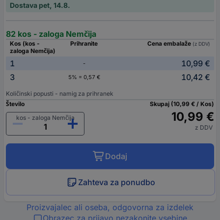
Dostava pet, 14.8.
82 kos - zaloga Nemčija
Kos (kos -
Prihranite
Cena embalaže
(z DDV)
zaloga Nemčija)
1
10,99 €
-
3
10,42 €
5% = 0,57 €
Količinski popusti - namig za prihranek
Število
Skupaj (10,99 € / Kos)
10,99 €
kos - zaloga Nemčija
z DDV
Dodaj
Zahteva za ponudbo
Proizvajalec ali oseba, odgovorna za izdelek
Obrazec za prijavo nezakonite vsebine