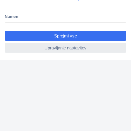
Dostava v 3-eh dneh
100% varnost nakupa
ccp.user.init.failed.titl
Tehnična podpora
e
ccp.user.init.failed
Informacije
O nas
Storitve
Priročne povezave