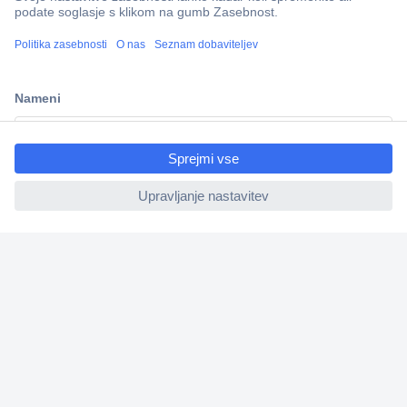
Več kot 800.000 izdelkov
Dostava v 3-eh dneh
100% varnost nakupa
ccp.user.init.failed.titl
Tehnična podpora
e
ccp.user.init.failed
Informacije
O nas
Storitve
Priročne povezave