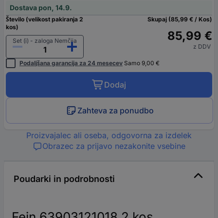
Dostava pon, 14.9.
Število (velikost pakiranja 2
Skupaj (85,99 € / Kos)
kos)
85,99 €
Set (i) - zaloga Nemčija
z DDV
Podaljšana garancija za 24 mesecev
Samo 9,00 €
Dodaj
Zahteva za ponudbo
Proizvajalec ali oseba, odgovorna za izdelek
Obrazec za prijavo nezakonite vsebine
Poudarki in podrobnosti
Fein 63903121018 2 kos