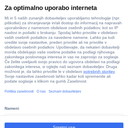
Več kot 800.000 izdelkov
Dostava v 3-eh dneh
100% varnost nakupa
Tehnična podpora
ccp.user.init.failed.titl
Informacije
e