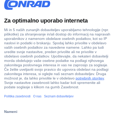
Več kot 800.000 izdelkov
Dostava v 3-eh dneh