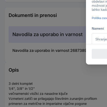
Dokumenti in prenosi
Navodila za uporabo in varnost
Navodila za uporabo in varnost 2687389 Brilliant 
Opis
3 delni komplet
1/4", 3/8" in 1/2"
večnamenski vložki za nasadne ključe
Vzmeteni zatiči se prilagajajo številnim zunanjim profilom
primeren za metrične in imperialne vijačne pogone