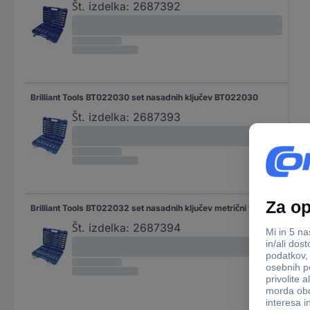
Št. izdelka:
2687392
Brilliant Tools BT022030 set nasadnih ključev BT022030
Št. izdelka:
2687393
Brilliant Tools BT022032 set nasadnih ključev metrični 1/2" (12.5 mm) BT022032
Št. izdelka:
2687394