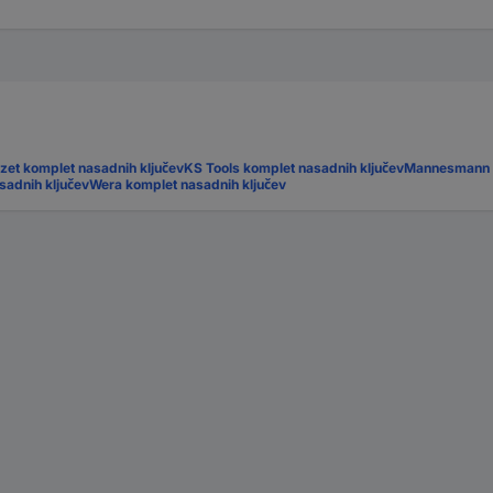
zet komplet nasadnih ključev
KS Tools komplet nasadnih ključev
Mannesmann k
sadnih ključev
Wera komplet nasadnih ključev