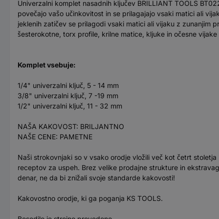
Univerzalni komplet nasadnih ključev BRILLIANT TOOLS BT02200
povečajo vašo učinkovitost in se prilagajajo vsaki matici ali 
jeklenih zatičev se prilagodi vsaki matici ali vijaku z zunanjim
šesterokotne, torx profile, krilne matice, kljuke in očesne vijak
Komplet vsebuje:
1/4" univerzalni ključ, 5 - 14 mm
3/8" univerzalni ključ, 7 -19 mm
1/2" univerzalni ključ, 11 - 32 mm
NAŠA KAKOVOST: BRILJANTNO
NAŠE CENE: PAMETNE
Naši strokovnjaki so v vsako orodje vložili več kot četrt stole
receptov za uspeh. Brez velike prodajne strukture in ekstrava
denar, ne da bi znižali svoje standarde kakovosti!
Kakovostno orodje, ki ga poganja KS TOOLS.
Besedilo je strojno prevedeno.