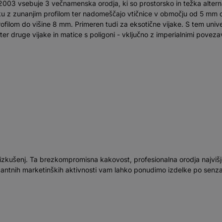
3 vsebuje 3 večnamenska orodja, ki so prostorsko in težka alterna
vijaku z zunanjim profilom ter nadomeščajo vtičnice v območju od 5 m
 profilom do višine 8 mm. Primeren tudi za eksotične vijake. S tem un
e ter druge vijake in matice s poligoni - vključno z imperialnimi povez
tja izkušenj. Ta brezkompromisna kakovost, profesionalna orodja najvi
gantnih marketinških aktivnosti vam lahko ponudimo izdelke po senza