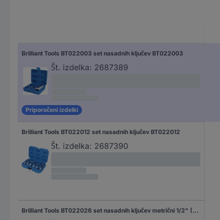
Brilliant Tools BT022003 set nasadnih ključev BT022003
Št. izdelka:
2687389
Priporočeni izdelki
Brilliant Tools BT022012 set nasadnih ključev BT022012
Št. izdelka:
2687390
Brilliant Tools BT022026 set nasadnih ključev metrični 1/2" (12.5 mm) BT022026