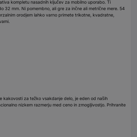
tiva kompletu nasadnih ključev za mobilno uporabo. Ti
m do 32 mm. Ni pomembno, ali gre za inčne ali metrične mere. 54
iverzalnim orodjem lahko varno primete trikotne, kvadratne,
avami.
šje kakovosti za težko vsakdanje delo, je eden od naših
cionalno nizkem razmerju med ceno in zmogljivostjo. Prihranite