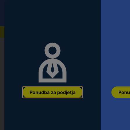
Conrad
Ponudba za fizične stranke
Naši izdelki
Domov
Orodje & Delavnica
Ročno orodje
Natični k
Brilliant Tools BT022003 set nasad
Ean:
4042146868508
Koda proizvajalca:
BT022003
Št. izdelka:
26
Ponudba za podjetja
Ponu