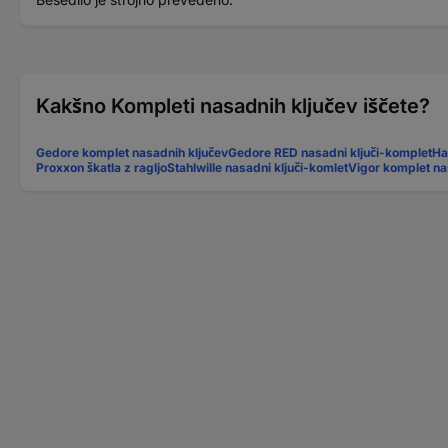
Kakšno Kompleti nasadnih ključev iščete?
Gedore komplet nasadnih ključev
Gedore RED nasadni ključi-komplet
Ha
Proxxon škatla z ragljo
Stahlwille nasadni ključi-komlet
Vigor komplet na