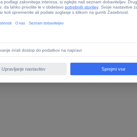
Tools BT022003 set nasadnih ključev BT022003