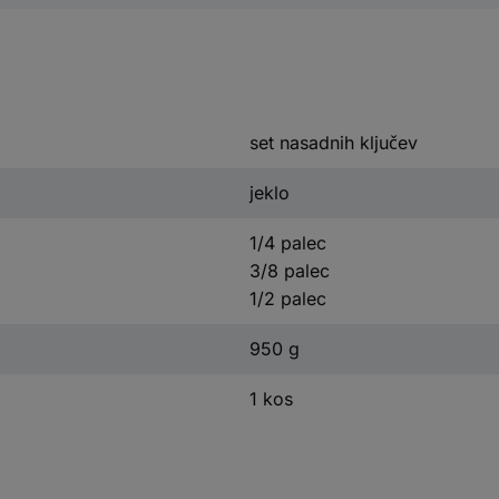
set nasadnih ključev
jeklo
1/4 palec
3/8 palec
1/2 palec
950 g
1 kos