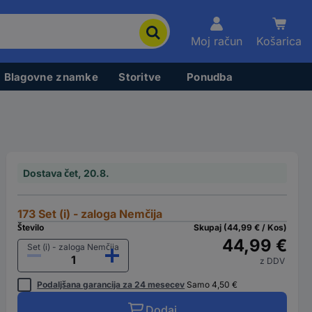
Moj račun
Košarica
Blagovne znamke
Storitve
Ponudba
Dostava čet, 20.8.
173 Set (i) - zaloga Nemčija
Število
Skupaj (44,99 € / Kos)
44,99 €
Set (i) - zaloga Nemčija
z DDV
Podaljšana garancija za 24 mesecev
Samo 4,50 €
Dodaj