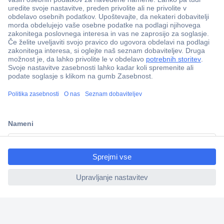
Več kot 800.000 izdelkov
Dostava v 3-eh dneh
100% varnost nakupa
Tehnična podpora
ccp.user.init.failed.titl
e
Informacije
ccp.user.init.failed
O nas