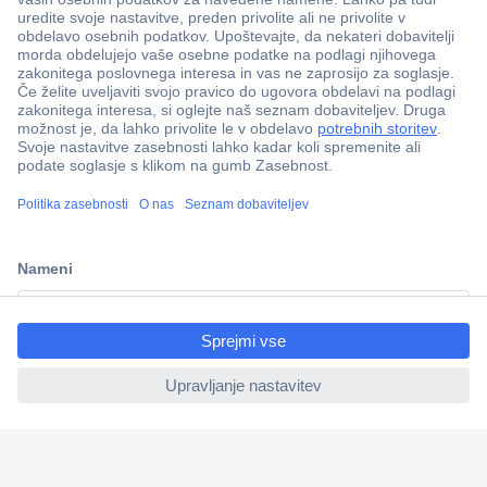
Več kot 800.000 izdelkov
Dostava v 3-eh dneh
100% varnost nakupa
Tehnična podpora
ccp.user.init.failed.titl
e
Informacije
ccp.user.init.failed
O nas