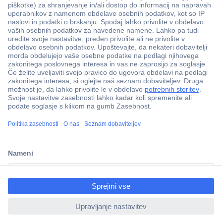
Več kot 800.000 izdelkov
Dostava v 3-eh dneh
100% varnost nakupa
Tehnična podpora
ccp.user.init.failed.titl
e
Informacije
ccp.user.init.failed
O nas