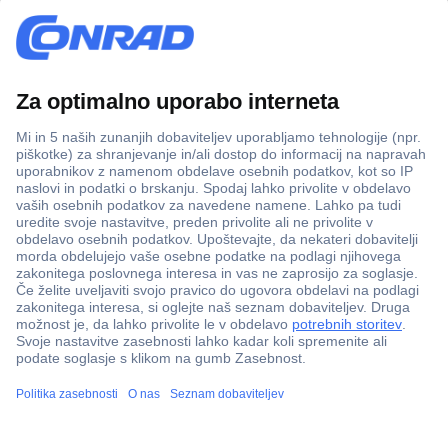
Več kot 800.000 izdelkov
Dostava v 3-eh dneh