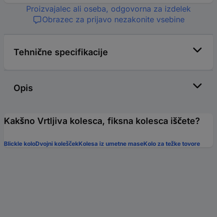
Proizvajalec ali oseba, odgovorna za izdelek
Obrazec za prijavo nezakonite vsebine
Tehnične specifikacije
Opis
Kakšno Vrtljiva kolesca, fiksna kolesca iščete?
Blickle kolo
Dvojni kolešček
Kolesa iz umetne mase
Kolo za težke tovore