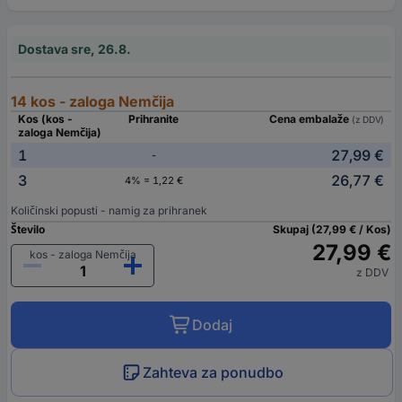
Dostava sre, 26.8.
14 kos - zaloga Nemčija
Kos (kos -
Prihranite
Cena embalaže
(z DDV)
zaloga Nemčija)
1
27,99 €
-
3
26,77 €
4% = 1,22 €
Količinski popusti - namig za prihranek
Število
Skupaj (27,99 € / Kos)
27,99 €
kos - zaloga Nemčija
z DDV
Dodaj
Zahteva za ponudbo