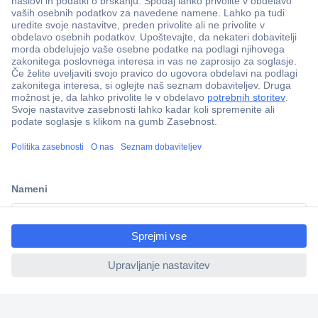
Več kot 800.000 izdelkov
Dostava v 3-eh dneh
ccp.user.init.failed.titl
100% varnost nakupa
e
Tehnična podpora
ccp.user.init.failed
Informacije