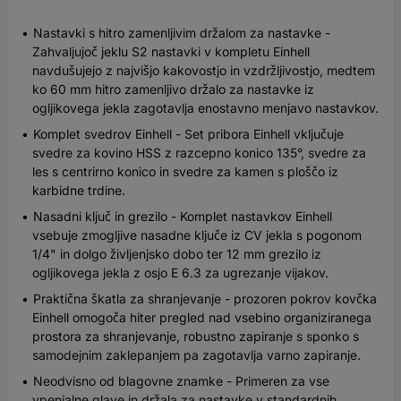
Nastavki s hitro zamenljivim držalom za nastavke -
Zahvaljujoč jeklu S2 nastavki v kompletu Einhell
navdušujejo z najvišjo kakovostjo in vzdržljivostjo, medtem
ko 60 mm hitro zamenljivo držalo za nastavke iz
ogljikovega jekla zagotavlja enostavno menjavo nastavkov.
Komplet svedrov Einhell - Set pribora Einhell vključuje
svedre za kovino HSS z razcepno konico 135°, svedre za
les s centrirno konico in svedre za kamen s ploščo iz
karbidne trdine.
Nasadni ključ in grezilo - Komplet nastavkov Einhell
vsebuje zmogljive nasadne ključe iz CV jekla s pogonom
1/4" in dolgo življenjsko dobo ter 12 mm grezilo iz
ogljikovega jekla z osjo E 6.3 za ugrezanje vijakov.
Praktična škatla za shranjevanje - prozoren pokrov kovčka
Einhell omogoča hiter pregled nad vsebino organiziranega
prostora za shranjevanje, robustno zapiranje s sponko s
samodejnim zaklepanjem pa zagotavlja varno zapiranje.
Neodvisno od blagovne znamke - Primeren za vse
vpenjalne glave in držala za nastavke v standardnih