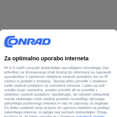
Več kot 800.000 izdelkov
Dostava v 3-eh dneh
100% varnost nakupa