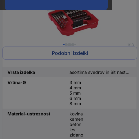
1/13
Podobni izdelki
Vrsta izdelka
asortima svedrov in Bit nastavkov
Vrtina-Ø
3 mm
4 mm
5 mm
6 mm
8 mm
Material-ustreznost
kovina
kamen
beton
les
zidano