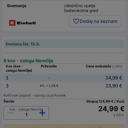
Snemanje
cilindrično vpetje
šesterokotna gred
Dodaj na seznam
Dostava čet, 13.8.
8 kos - zaloga Nemčija
Kos (kos -
Prihranite
Cena embalaže
(z DDV)
zaloga Nemčija)
1
24,99 €
-
3
23,90 €
4% = 1,09 €
Količinski popusti - namig za prihranek
Število
Skupaj (24,99 € / Kos)
24,99 €
kos - zaloga Nemčija
z DDV