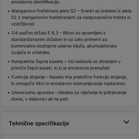
enostavno identifikacijo.
Manganovo fosfatirano jeklo S2 – Svedri so izdelani iz jekla
S2 z manganovim fosfatiranjem za nadpovprečno trdoto in
vzdržljivost.
1/4-palčno držalo E 6,3 – Bitovi so opremljeni s
standardiziranim držalom in so zato primerni za
komercialno dostopne udarne ključe, akumulatorske
izvijače in vrtalnike.
Kompaktna žepna kaseta – Vsi nastavki so shranjeni v
priročni žepni kaseti, ki jo je enostavno prenašati.
Funkcija stojanja – Kaseta ima praktično funkcijo stojanja,
ki omogoča hitro in enostavno odstranjevanje nastavkov.
Univerzalna uporaba – idealno za vijačenje in pritrjevanje
doma, v delavnici ali na poti.
Tehnične specifikacije