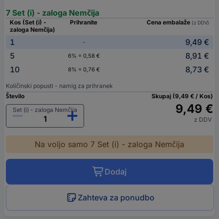
7 Set (i) - zaloga Nemčija
Kos (Set (i) -
Prihranite
Cena embalaže
(z DDV)
zaloga Nemčija)
1
9,49 €
-
5
8,91 €
6% = 0,58 €
10
8,73 €
8% = 0,76 €
Količinski popusti - namig za prihranek
Število
Skupaj (9,49 € / Kos)
9,49 €
Set (i) - zaloga Nemčija
z DDV
Na voljo samo 7 Set (i) - zaloga Nemčija
Dodaj
Zahteva za ponudbo