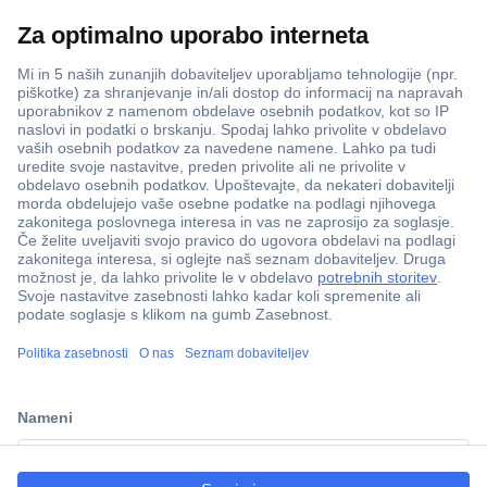
Več kot 800.000 izdelkov
Dostava v 3-eh dneh
100% varnost nakupa
Tehnična podpora
Informacije
ccp.user.init.failed.titl
e
O nas