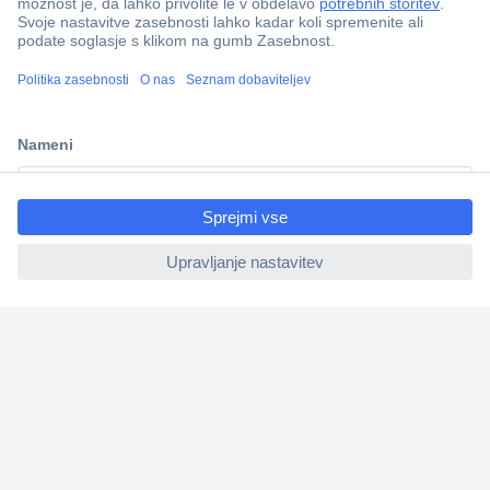
Dostava v 3-eh dneh
100% varnost nakupa
Tehnična podpora
Informacije
ccp.user.init.failed.titl
e
ccp.user.init.failed
O nas
Storitve
Priročne povezave
Prijava na e-novice