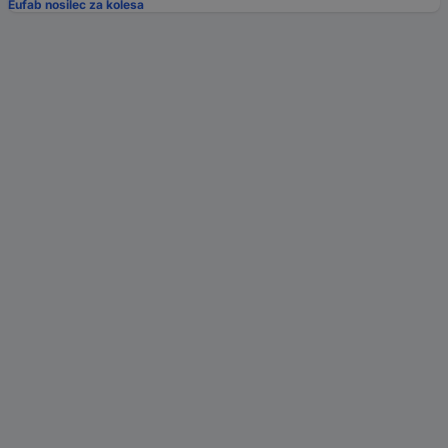
Eufab nosilec za kolesa