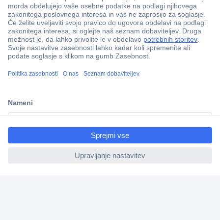
Več kot 800.000 izdelkov
Dostava v 3-eh dneh
100% varnost nakupa
Tehnična podpora
ccp.user.init.failed.titl
e
Informacije
ccp.user.init.failed
O nas
Storitve