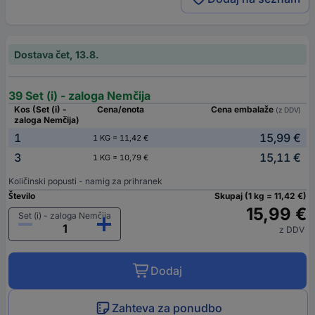
Dostava čet, 13.8.
39 Set (i) - zaloga Nemčija
Kos (Set (i) -
Cena/enota
Cena embalaže
(z DDV)
zaloga Nemčija)
1
15,99 €
1 KG = 11,42 €
3
15,11 €
1 KG = 10,79 €
Količinski popusti - namig za prihranek
Število
Skupaj (1 kg = 11,42 €)
15,99 €
Set (i) - zaloga Nemčija
z DDV
Dodaj
Zahteva za ponudbo