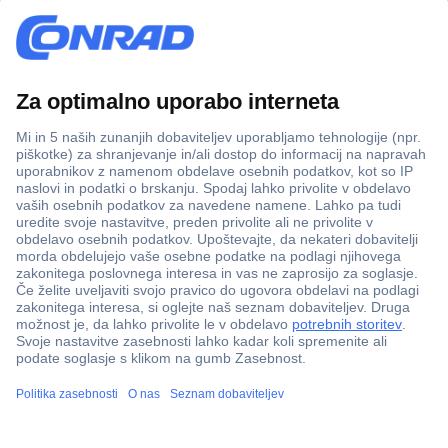
Več kot 800.000 izdelkov
Dostava v 3-eh dneh
100% varnost nakupa
Tehnična podpora