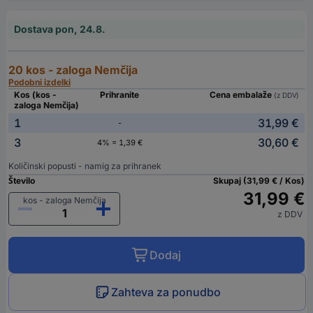
Dostava pon, 24.8.
20 kos - zaloga Nemčija
Podobni izdelki
Kos (kos -
Prihranite
Cena embalaže
(z DDV)
zaloga Nemčija)
1
31,99 €
-
3
30,60 €
4% = 1,39 €
Količinski popusti - namig za prihranek
Število
Skupaj (31,99 € / Kos)
31,99 €
kos - zaloga Nemčija
z DDV
Dodaj
Zahteva za ponudbo