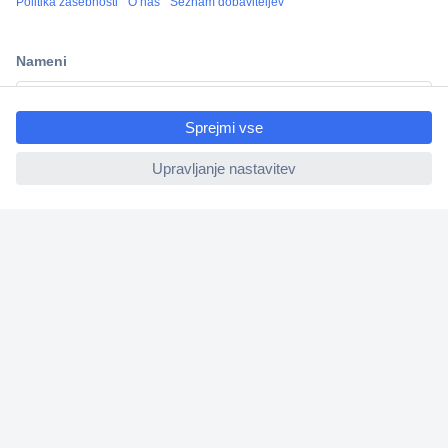
Več kot 800.000 izdelkov
Dostava v 3-eh dneh
100% varnost nakupa
ccp.user.init.failed.titl
Tehnična podpora
e
ccp.user.init.failed
Informacije
O nas
Storitve
Priročne povezave