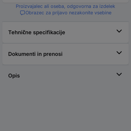
Proizvajalec ali oseba, odgovorna za izdelek
Obrazec za prijavo nezakonite vsebine
Tehnične specifikacije
Dokumenti in prenosi
Opis