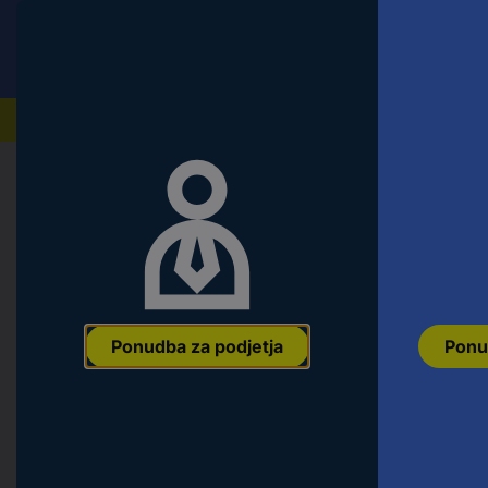
Conrad
Ponudba za fizične stranke
Naši izdelki
Domov
Orodje & Delavnica
Ročno orodje
Izvijači
Hazet 2223N-T15H/3 2223N-T15H/3 T
1/4" (6.3 mm) Pogon: TX TB 15 25
Ean:
4000896238583
Koda proizvajalca:
2223N-T15H/3
Št. izdelk
Ponudba za podjetja
Ponu