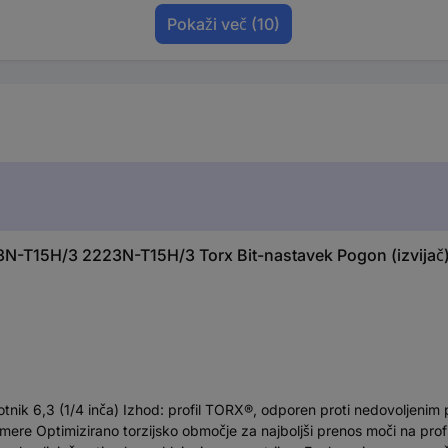
Pokaži več
(10)
N-T15H/3 2223N-T15H/3 Torx Bit-nastavek Pogon (izvijač)
otnik 6,3 (1/4 inča) Izhod: profil TORX®, odporen proti nedovoljeni
 Optimizirano torzijsko območje za najboljši prenos moči na profil