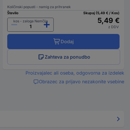
Količinski popusti - namig za prihranek
Število
Skupaj (5,49 € / Kos)
5,49 €
kos - zaloga Nemčija
z DDV
Dodaj
Zahteva za ponudbo
Proizvajalec ali oseba, odgovorna za izdelek
Obrazec za prijavo nezakonite vsebine