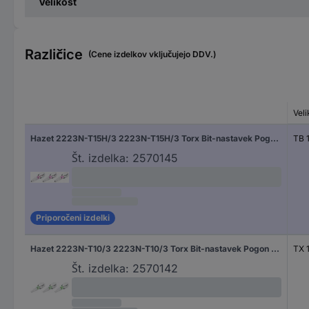
Velikost
Različice
(Cene izdelkov vključujejo DDV.)
Veli
Hazet 2223N-T15H/3 2223N-T15H/3 Torx Bit-nastavek Pogon (izvijač): 1/4" (6.3 mm) Pogon: TX TB 15 25 mm
TB 
Št. izdelka:
2570145
Priporočeni izdelki
Hazet 2223N-T10/3 2223N-T10/3 Torx Bit-nastavek Pogon (izvijač): 1/4" (6.3 mm) Pogon: TX TX 10 25 mm
TX 
Št. izdelka:
2570142