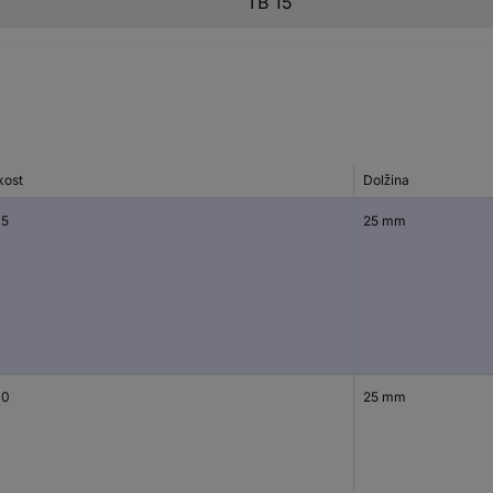
TB 15
kost
Dolžina
15
25 mm
10
25 mm