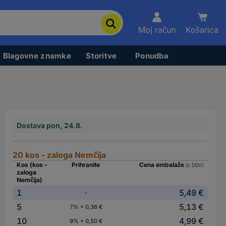
Moj račun
Košarica
Blagovne znamke
Storitve
Ponudba
Dostava pon, 24.8.
20 kos - zaloga Nemčija
Kos (kos -
Prihranite
Cena embalaže
(z DDV)
zaloga
Nemčija)
1
5,49 €
-
5
5,13 €
7% = 0,36 €
10
4,99 €
9% = 0,50 €