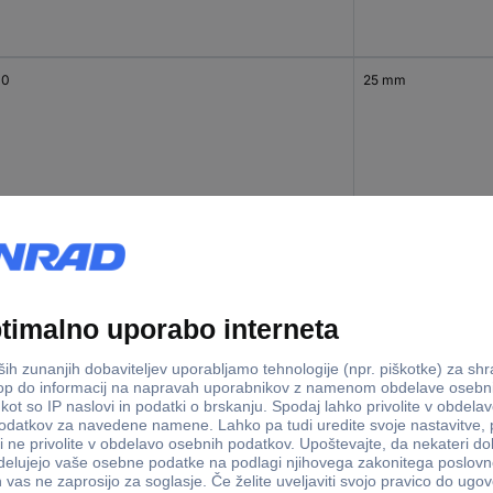
10
25 mm
15
25 mm
20
25 mm