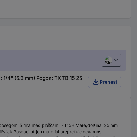
Slovenščina
: 1/4" (6.3 mm) Pogon: TX TB 15 25
Prenesi
m posegom. Širina med ploščami: ∙ T15H Mere/dolžina: 25 mm
/vijak Posebej utrjen material preprečuje nevarnost