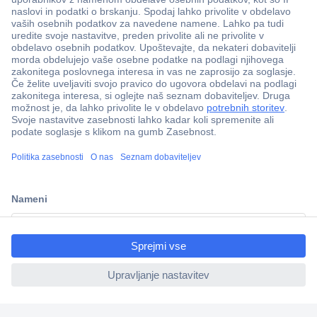
Več kot 800.000 izdelkov
Dostava v 3-eh dneh
ccp.user.init.failed.titl
100% varnost nakupa
e
Tehnična podpora
ccp.user.init.failed
Informacije