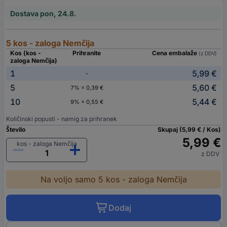
Dostava pon, 24.8.
5 kos - zaloga Nemčija
Kos (kos -
Prihranite
Cena embalaže
(z DDV)
zaloga Nemčija)
1
5,99 €
-
5
5,60 €
7% = 0,39 €
10
5,44 €
9% = 0,55 €
Količinski popusti - namig za prihranek
Število
Skupaj (5,99 € / Kos)
5,99 €
kos - zaloga Nemčija
z DDV
Na voljo samo 5 kos - zaloga Nemčija
Dodaj