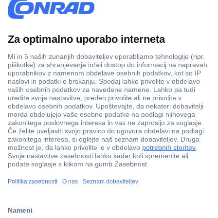
Več kot 800.000 izdelkov
Dostava v 3-eh dneh