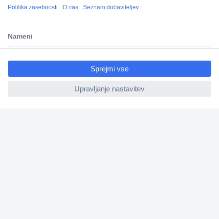
Več kot 800.000 izdelkov
Dostava v 3-eh dneh
100% varnost nakupa
ccp.user.init.failed.titl
Tehnična podpora
e
ccp.user.init.failed
Informacije
O nas
Storitve
Priročne povezave