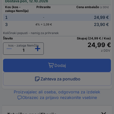
Dostava pon, 12.10.2026
Kos (kos -
Prihranite
Cena embalaže
(z DDV)
zaloga Nemčija)
1
24,99 €
-
3
23,90 €
4% = 1,09 €
Količinski popusti - namig za prihranek
Število
Skupaj (24,99 € / Kos)
24,99 €
kos - zaloga Nemčija
z DDV
Dodaj
Zahteva za ponudbo
Proizvajalec ali oseba, odgovorna za izdelek
Obrazec za prijavo nezakonite vsebine