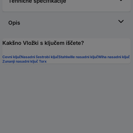
Tehnične specifikacije
Opis
Kakšno Vložki s ključem iščete?
Cevni ključ
Nasadni šestrobi ključ
Stahlwille nasadni ključ
Wiha nasadni ključ
Zunanji nasadni ključ Torx