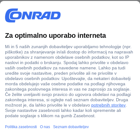
Več kot 800.000 izdelkov
Dostava v 3-eh dneh