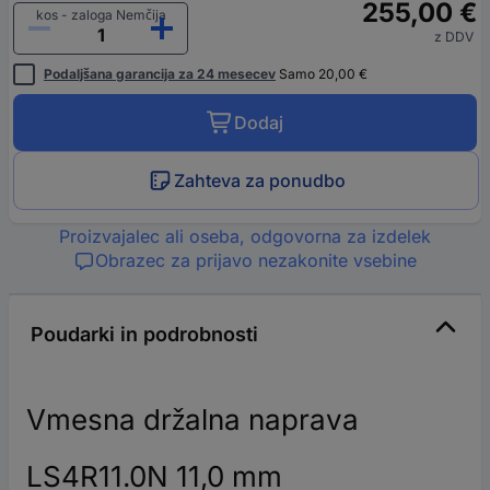
255,00 €
kos - zaloga Nemčija
z DDV
Podaljšana garancija za 24 mesecev
Samo 20,00 €
Dodaj
Zahteva za ponudbo
Proizvajalec ali oseba, odgovorna za izdelek
Obrazec za prijavo nezakonite vsebine
Poudarki in podrobnosti
Vmesna držalna naprava
LS4R11.0N 11,0 mm