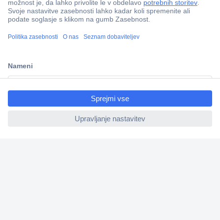
Več kot 800.000 izdelkov
ccp.user.init.failed.titl
Dostava v 3-eh dneh
e
100% varnost nakupa
ccp.user.init.failed
Tehnična podpora
Informacije
O nas
Storitve