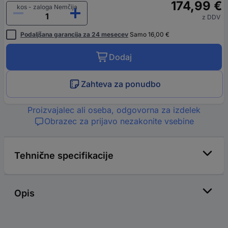
174,99 €
kos - zaloga Nemčija
z DDV
Podaljšana garancija za 24 mesecev
Samo 16,00 €
Dodaj
Zahteva za ponudbo
Proizvajalec ali oseba, odgovorna za izdelek
Obrazec za prijavo nezakonite vsebine
Tehnične specifikacije
Opis