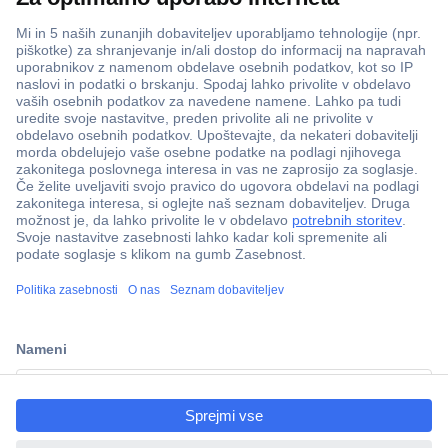
Več kot 800.000 izdelkov
Dostava v 3-eh dneh
ccp.user.init.failed.titl
100% varnost nakupa
e
Tehnična podpora
ccp.user.init.failed