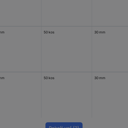
 mm
50 kos
30 mm
 mm
50 kos
30 mm
Pokaži več
(2)