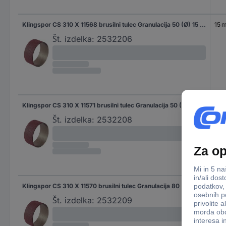
Klingspor CS 310 X 11568 brusilni tulec Granulacija 50 (Ø) 15 mm 50 kos
15 
Št. izdelka:
2532206
Klingspor CS 310 X 11571 brusilni tulec Granulacija 50 (Ø) 22 mm 50 kos
22 
Št. izdelka:
2532208
Klingspor CS 310 X 11570 brusilni tulec Granulacija 80 (Ø) 22 mm 50 kos
22 
Št. izdelka:
2532209