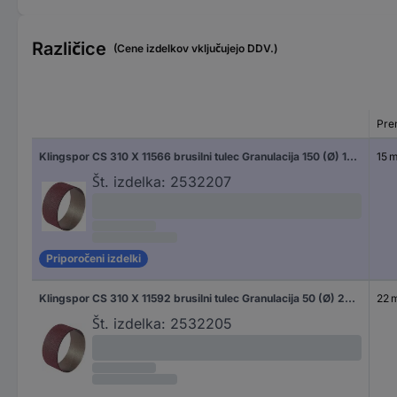
Različice
(Cene izdelkov vključujejo DDV.)
Pre
Klingspor CS 310 X 11566 brusilni tulec Granulacija 150 (Ø) 15 mm 50 kos
15 
Št. izdelka:
2532207
Priporočeni izdelki
Klingspor CS 310 X 11592 brusilni tulec Granulacija 50 (Ø) 22 mm 50 kos
22 
Št. izdelka:
2532205