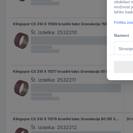
Klingspor CS 310 X 11569 brusilni tulec Granulacija 150 (Ø) 22 mm 50 kos
22 
Št. izdelka:
2532210
Klingspor CS 310 X 11577 brusilni tulec Granulacija 50 (Ø) 30 mm 50 kos
30
Št. izdelka:
2532211
Klingspor CS 310 X 11576 brusilni tulec Granulacija 80 (Ø) 30 mm 50 kos
30
Št. izdelka:
2532212