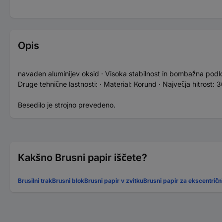
Opis
navaden aluminijev oksid · Visoka stabilnost in bombažna podlo
Druge tehnične lastnosti: · Material: Korund · Največja hitrost:
Besedilo je strojno prevedeno.
Kakšno Brusni papir iščete?
Brusilni trak
Brusni blok
Brusni papir v zvitku
Brusni papir za ekscentrični