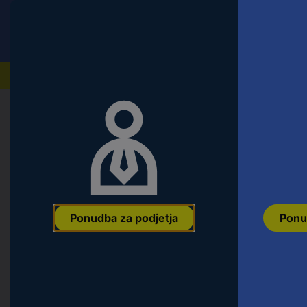
Conrad
Ponudba za fizične stranke
Naši izdelki
Domov
Orodje & Delavnica
Oprema za električno o
Klingspor CS 310 X 11566 brusilni t
kos
Ean:
4014855039432
Koda proizvajalca:
11566
Št. izdelka:
253220
Ponudba za podjetja
Ponu