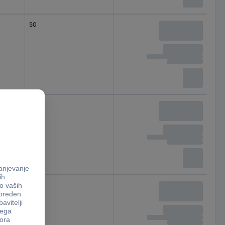
50
50
80