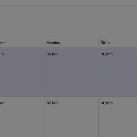
mer
Vsebina
Širina
mm
50 kos
30 mm
mm
50 kos
30 mm