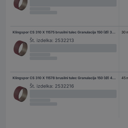
Klingspor CS 310 X 11575 brusilni tulec Granulacija 150 (Ø) 30 mm 50 kos
30
Št. izdelka:
2532213
Klingspor CS 310 X 11578 brusilni tulec Granulacija 150 (Ø) 45 mm 50 kos
45
Št. izdelka:
2532216