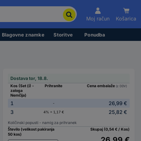
Moj račun
Košarica
Blagovne znamke
Storitve
Ponudba
Dostava tor, 18.8.
Kos (Set (i) -
Prihranite
Cena embalaže
(z DDV)
zaloga
Nemčija)
1
26,99 €
-
3
25,82 €
4% = 1,17 €
Količinski popusti - namig za prihranek
Število (velikost pakiranja
Skupaj (0,54 € / Kos)
50 kos)
26,99 €