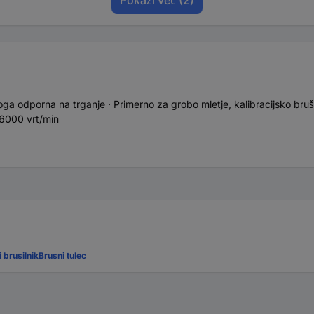
ga odporna na trganje · Primerno za grobo mletje, kalibracijsko bruš
 36000 vrt/min
 brusilnik
Brusni tulec