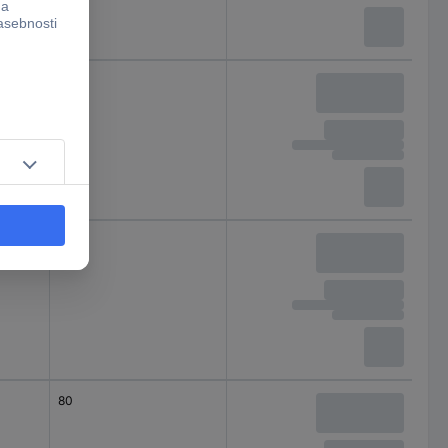
150
50
80