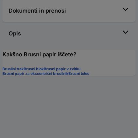
Dokumenti in prenosi
Opis
Kakšno Brusni papir iščete?
Brusilni trak
Brusni blok
Brusni papir v zvitku
Brusni papir za ekscentrični brusilnik
Brusni tulec