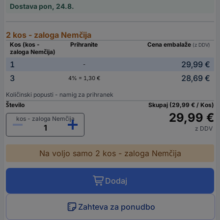
Dostava pon, 24.8.
2 kos - zaloga Nemčija
Kos (kos -
Prihranite
Cena embalaže
(z DDV)
zaloga Nemčija)
1
29,99 €
-
3
28,69 €
4% = 1,30 €
Količinski popusti - namig za prihranek
Število
Skupaj (29,99 € / Kos)
29,99 €
kos - zaloga Nemčija
z DDV
Na voljo samo 2 kos - zaloga Nemčija
Dodaj
Zahteva za ponudbo