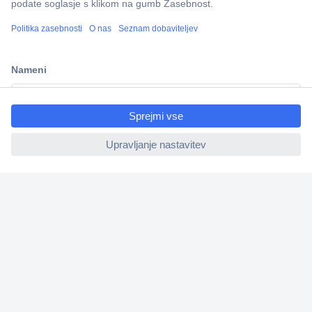
Več kot 800.000 izdelkov
Dostava v 3-eh dneh
100% varnost nakupa
ccp.user.init.failed.titl
Tehnična podpora
e
ccp.user.init.failed
Informacije
O nas
Storitve
Priročne povezave