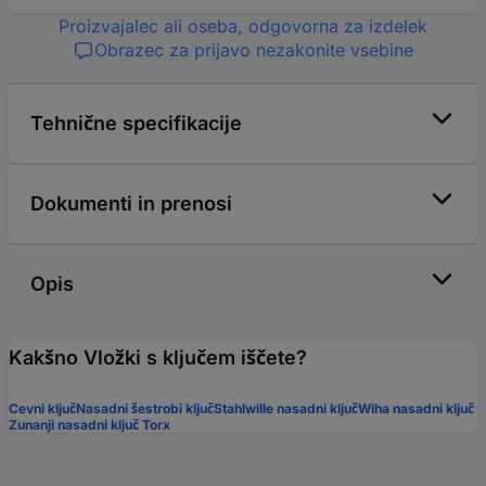
Proizvajalec ali oseba, odgovorna za izdelek
Obrazec za prijavo nezakonite vsebine
Tehnične specifikacije
Dokumenti in prenosi
Opis
Kakšno Vložki s ključem iščete?
Cevni ključ
Nasadni šestrobi ključ
Stahlwille nasadni ključ
Wiha nasadni ključ
Zunanji nasadni ključ Torx