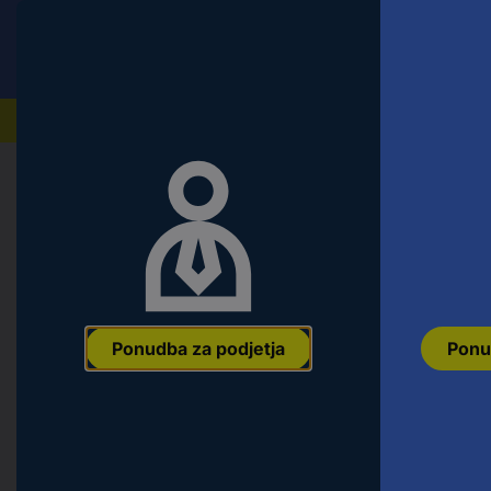
Conrad
Ponudba za fizične stranke
Naši izdelki
Domov
Orodje & Delavnica
Ročno orodje
Natični k
KS Tools 1173868 117.3868 notranji š
mm 3/8" (10 mm)
Ean:
4042146325667
Koda proizvajalca:
117.3868
Št. izdelka:
2687
Ponudba za podjetja
Ponu