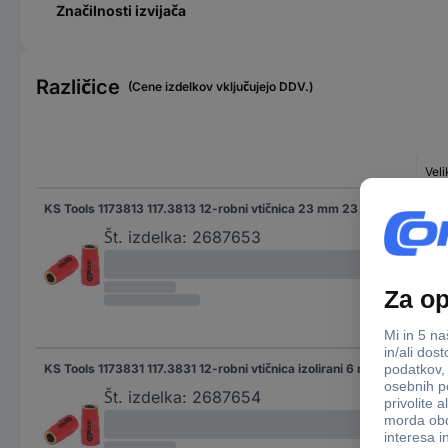
Značilnosti izvijača
Različice
(Cene izdelkov vključujejo DDV.)
Veli
KS Tools 1173813 117.3813 12-robni vtičnica 23 mm 23 mm 3/8" (10 mm)
23 
Št. izdelka:
2687653
KS Tools 1173831 117.3831 12-robni vtičnica izolirani 6 mm 3/8" 6 mm
6 
Št. izdelka:
2687654