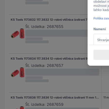
KS Tools 1173832 117.3832 12-robni vtičnica izolirani 7 mm 7 mm 3/8" (10 mm)
7 
Št. izdelka:
2687655
KS Tools 1173834 117.3834 12-robni vtičnica izolirani 9 mm 3/8" 9 mm 3/8" (10 mm)
9 
Št. izdelka:
2687657
KS Tools 1173836 117.3836 12-robni vtičnica izolirani 11 mm 11 mm 3/8" (10 mm)
11 
Št. izdelka:
2687659