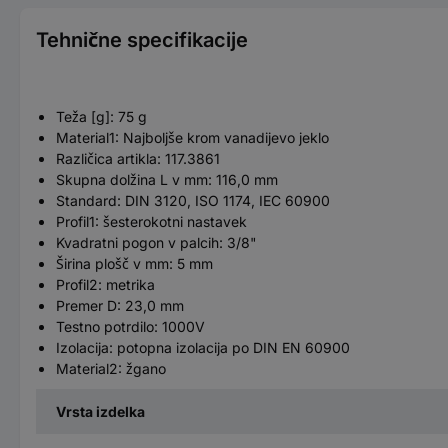
Tehnične specifikacije
Teža [g]: 75 g
Material1: Najboljše krom vanadijevo jeklo
Različica artikla: 117.3861
Skupna dolžina L v mm: 116,0 mm
Standard: DIN 3120, ISO 1174, IEC 60900
Profil1: šesterokotni nastavek
Kvadratni pogon v palcih: 3/8"
Širina plošč v mm: 5 mm
Profil2: metrika
Premer D: 23,0 mm
Testno potrdilo: 1000V
Izolacija: potopna izolacija po DIN EN 60900
Material2: žgano
Vrsta izdelka