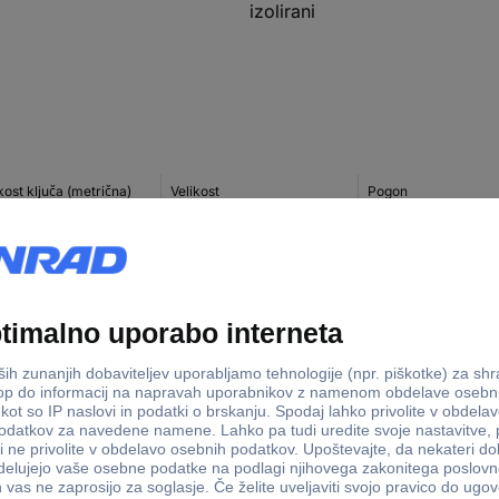
izolirani
kost ključa (metrična)
Velikost
Pogon
mm
23 mm
12-robni
mm
6 mm
12-robni