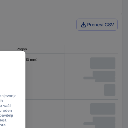
Prenesi CSV
Pogon
3/8" (10 mm)