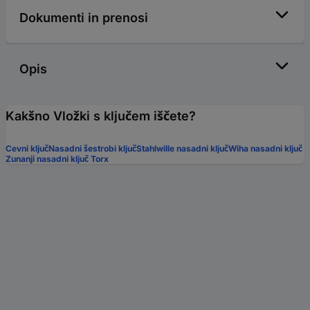
Dokumenti in prenosi
Opis
Kakšno Vložki s ključem iščete?
Cevni ključ
Nasadni šestrobi ključ
Stahlwille nasadni ključ
Wiha nasadni ključ
Zunanji nasadni ključ Torx