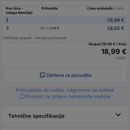
Kos (kos -
Prihranite
Cena embalaže
(z DDV)
zaloga Nemčija)
1
18,99 €
-
3
18,05 €
5% = 0,94 €
Količinski popusti - namig za prihranek
Skupaj (18,99 € / Kos)
18,99 €
z DDV
Zahteva za ponudbo
Proizvajalec ali oseba, odgovorna za izdelek
Obrazec za prijavo nezakonite vsebine
Tehnične specifikacije