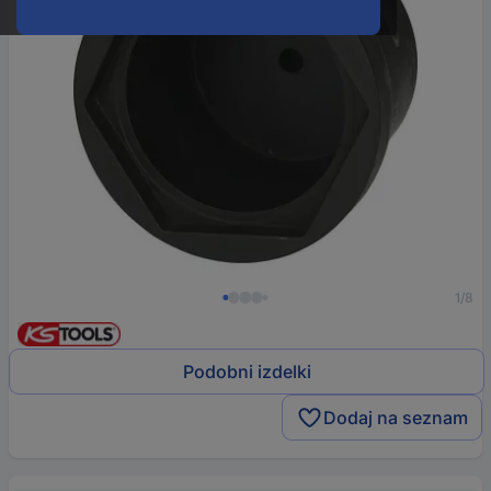
1/8
Podobni izdelki
Dodaj na seznam