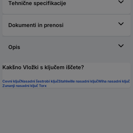
Tehnične specifikacije
Dokumenti in prenosi
Opis
Kakšno Vložki s ključem iščete?
Cevni ključ
Nasadni šestrobi ključ
Stahlwille nasadni ključ
Wiha nasadni ključ
Zunanji nasadni ključ Torx