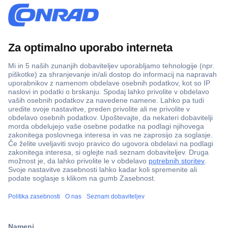
Več kot 800.000 izdelkov
Dostava v 3-eh dneh