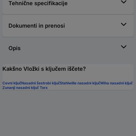
Tehnične specifikacije
Dokumenti in prenosi
Opis
Kakšno Vložki s ključem iščete?
Cevni ključ
Nasadni šestrobi ključ
Stahlwille nasadni ključ
Wiha nasadni ključ
Zunanji nasadni ključ Torx