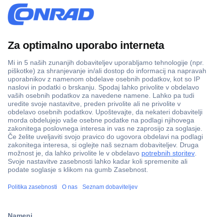
Več kot 800.000 izdelkov
Dostava v 3-eh dneh