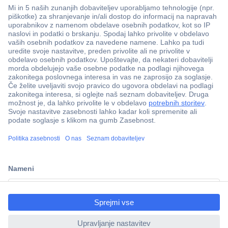
Več kot 800.000 izdelkov
Dostava v 3-eh dneh
ccp.user.init.failed.titl
100% varnost nakupa
e
Tehnična podpora
ccp.user.init.failed