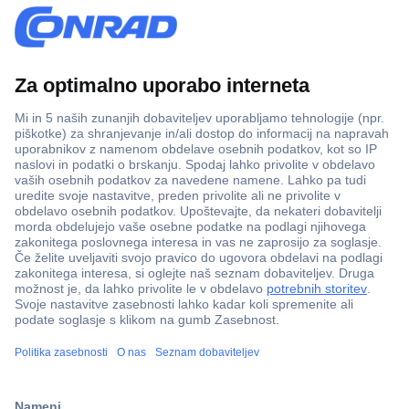
Več kot 800.000 izdelkov
Dostava v 3-eh dneh