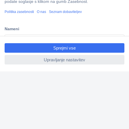
Več kot 800.000 izdelkov
Dostava v 3-eh dneh
100% varnost nakupa
ccp.user.init.failed.titl
Tehnična podpora
e
ccp.user.init.failed
Informacije
O nas
Storitve
Priročne povezave