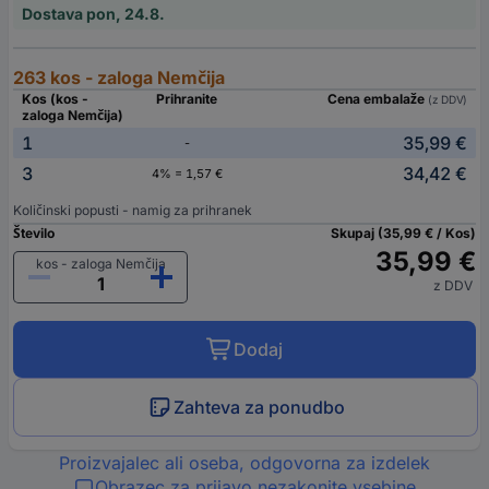
Dostava pon, 24.8.
263 kos - zaloga Nemčija
Kos (kos -
Prihranite
Cena embalaže
(z DDV)
zaloga Nemčija)
1
35,99 €
-
3
34,42 €
4% = 1,57 €
Količinski popusti - namig za prihranek
Število
Skupaj (35,99 € / Kos)
35,99 €
kos - zaloga Nemčija
z DDV
Dodaj
Zahteva za ponudbo
Proizvajalec ali oseba, odgovorna za izdelek
Obrazec za prijavo nezakonite vsebine