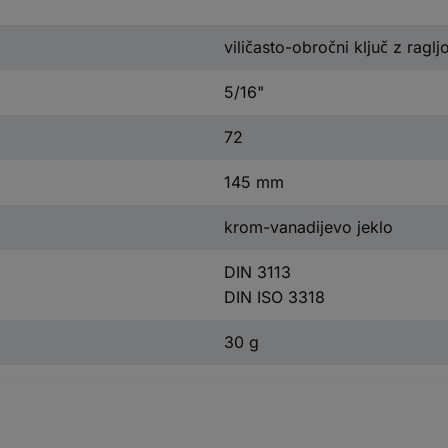
viličasto-obročni ključ z raglj
5/16"
72
145 mm
krom-vanadijevo jeklo
DIN 3113
DIN ISO 3318
30 g