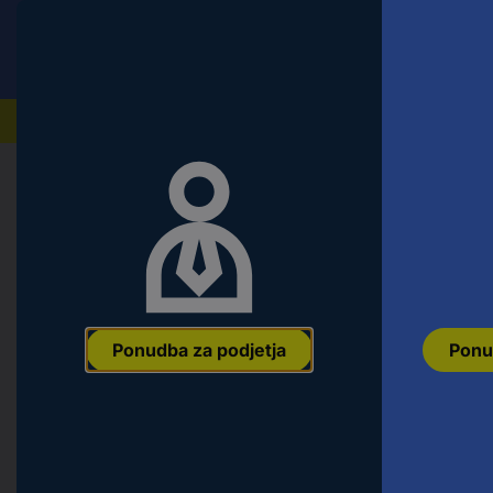
Conrad
Ponudba za fizične stranke
Naši izdelki
Domov
Orodje & Delavnica
Ročno orodje
Vijačni/
KS Tools 503.4681 503.4681 viličasto
ključa (palec) (samo za naslov) 5/1
Ean:
4042146112779
Koda proizvajalca:
503.4681
Št. izdelka:
2688
Ponudba za podjetja
Ponu