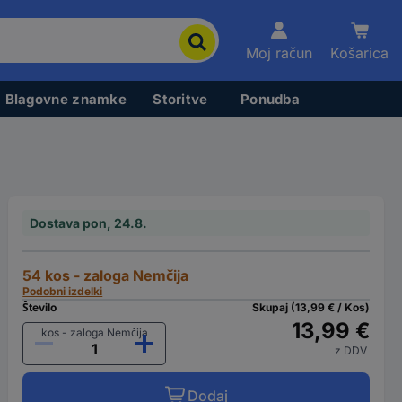
Moj račun
Košarica
Blagovne znamke
Storitve
Ponudba
Dostava pon, 24.8.
54 kos - zaloga Nemčija
Podobni izdelki
Število
Skupaj (13,99 € / Kos)
13,99 €
kos - zaloga Nemčija
z DDV
Dodaj