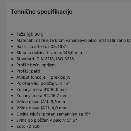
Tehnične specifikacije
Teža [g]: 30 g
Material1: najfinejše krom vanadijevo jeklo, mat satinirano k
Različica artikla: 503.4681
Skupna dolžina L v mm: 145,0 mm
Standard: DIN 3113, ISO 3318
Profil1: bočni oprijem
Profil2: palci
Atribut funkcije 1: preklopljiv
Položaj vilic: položaj vilic 15°
Zunanja mera B1: 16,6 mm
Zunanja mera B2: 16,7 mm
Višina glave (A1): 6,5 mm
Višina glave (A2): 4,0 mm
Oblika ključa: prstan zamaknjen za 15°
Širina po ploščah v palcih: 5/16"
Zob: 72 zob