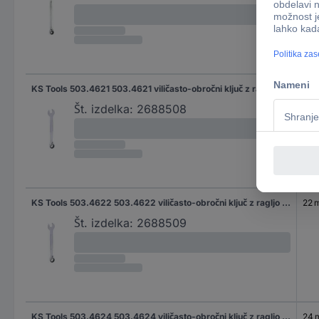
KS Tools 503.4621 503.4621 viličasto-obročni ključ z ragljo Velikost ključa (metrična) (samo za naslov) 21 mm
21 
Št. izdelka:
2688508
KS Tools 503.4622 503.4622 viličasto-obročni ključ z ragljo Velikost ključa (metrična) (samo za naslov) 22 mm
22 
Št. izdelka:
2688509
KS Tools 503.4624 503.4624 viličasto-obročni ključ z ragljo Velikost ključa (metrična) (samo za naslov) 24 mm
24