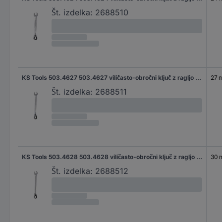
Št. izdelka:
2688510
KS Tools 503.4627 503.4627 viličasto-obročni ključ z ragljo Velikost ključa (metrična) (samo za naslov) 27 mm
27 
Št. izdelka:
2688511
KS Tools 503.4628 503.4628 viličasto-obročni ključ z ragljo Velikost ključa (metrična) (samo za naslov) 30 mm
30
Št. izdelka:
2688512