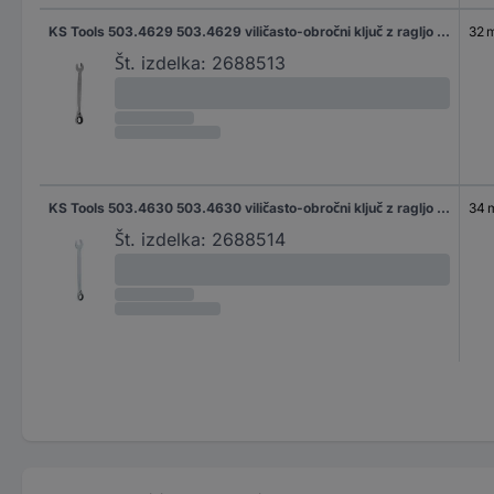
KS Tools 503.4629 503.4629 viličasto-obročni ključ z ragljo Velikost ključa (metrična) (samo za naslov) 32 mm
32 
Št. izdelka:
2688513
KS Tools 503.4630 503.4630 viličasto-obročni ključ z ragljo Velikost ključa (metrična) (samo za naslov) 34 mm
34
Št. izdelka:
2688514