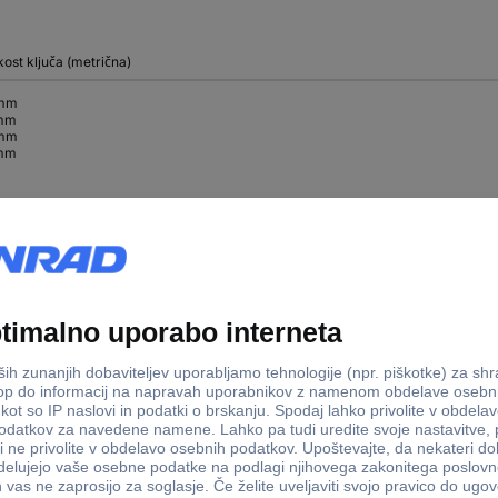
kost ključa (metrična)
 mm
mm
 mm
mm
mm
mm