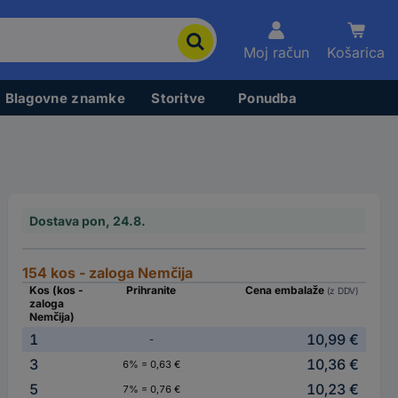
Moj račun
Košarica
Blagovne znamke
Storitve
Ponudba
Dostava pon, 24.8.
154 kos - zaloga Nemčija
Kos (kos -
Prihranite
Cena embalaže
(z DDV)
zaloga
Nemčija)
1
10,99 €
-
3
10,36 €
6% = 0,63 €
5
10,23 €
7% = 0,76 €