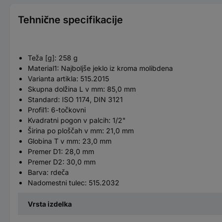
Tehnične specifikacije
Teža [g]: 258 g
Material1: Najboljše jeklo iz kroma molibdena
Varianta artikla: 515.2015
Skupna dolžina L v mm: 85,0 mm
Standard: ISO 1174, DIN 3121
Profil1: 6-točkovni
Kvadratni pogon v palcih: 1/2"
Širina po ploščah v mm: 21,0 mm
Globina T v mm: 23,0 mm
Premer D1: 28,0 mm
Premer D2: 30,0 mm
Barva: rdeča
Nadomestni tulec: 515.2032
Vrsta izdelka