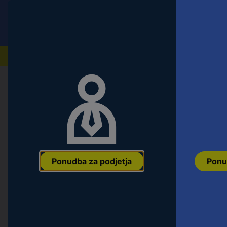
Conrad
Ponudba za fizične stranke
Naši izdelki
Domov
Orodje & Delavnica
Ročno orodje
Natični k
KS Tools 515.2021 515.2021 močan 
Ean:
4042146035788
Koda proizvajalca:
515.2021
Št. izdelka:
2689
Ponudba za podjetja
Ponu