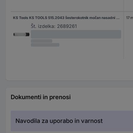
KS Tools KS TOOLS 515.2043 šesterokotnik močan nasadni ključ 17 mm 17 mm 1/2" (12.5 mm)
17 
Št. izdelka:
2689261
Dokumenti in prenosi
Navodila za uporabo in varnost