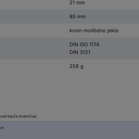
21 mm
85 mm
krom-molibdno jeklo
DIN ISO 1174
DIN 3121
258 g
kost ključa (metrična)
mm