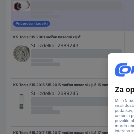
Priporočeni izdelki
KS Tools 515.2001 močan nasadni ključ
Št. izdelka:
2689243
KS Tools 515.2015 515.2015 močan nasadni ključ 15 mm
15 
Št. izdelka:
2689245
KS Tools 515.2017 515.2017 močan nasadni ključ 17 mm
17 