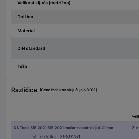
Velikost ključa (metrična)
Dolžina
Material
DIN standard
Teža
Različice
(Cene izdelkov vključujejo DDV.)
Veli
KS Tools 515.2021 515.2021 močan nasadni ključ 21 mm
21 
Št. izdelka:
2689251