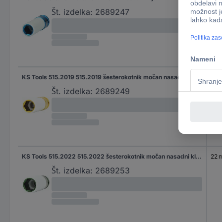
Št. izdelka:
2689247
KS Tools 515.2019 515.2019 šesterokotnik močan nasadni ključ 19 mm 19 mm 1/2" (12.5 mm)
19 
Št. izdelka:
2689249
KS Tools 515.2022 515.2022 šesterokotnik močan nasadni ključ 22 mm 1/2" 22 mm 1/2" (12.5 mm)
22 
Št. izdelka:
2689253