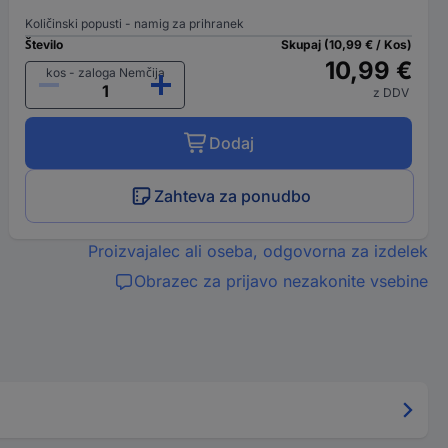
Količinski popusti - namig za prihranek
Število
Skupaj (10,99 € / Kos)
10,99 €
kos - zaloga Nemčija
z DDV
Dodaj
Zahteva za ponudbo
Proizvajalec ali oseba, odgovorna za izdelek
Obrazec za prijavo nezakonite vsebine