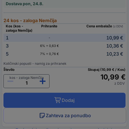
Dostava pon, 24.8.
24 kos - zaloga Nemčija
Kos (kos -
Prihranite
Cena embalaže
(z DDV)
zaloga Nemčija)
1
10,99 €
-
3
10,36 €
6% = 0,63 €
5
10,23 €
7% = 0,76 €
Količinski popusti - namig za prihranek
Število
Skupaj (10,99 € / Kos)
10,99 €
kos - zaloga Nemčija
z DDV
Dodaj
Zahteva za ponudbo