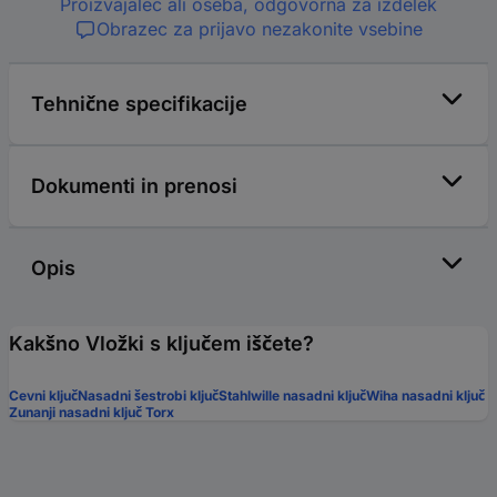
Proizvajalec ali oseba, odgovorna za izdelek
Obrazec za prijavo nezakonite vsebine
Tehnične specifikacije
Dokumenti in prenosi
Opis
Kakšno Vložki s ključem iščete?
Cevni ključ
Nasadni šestrobi ključ
Stahlwille nasadni ključ
Wiha nasadni ključ
Zunanji nasadni ključ Torx