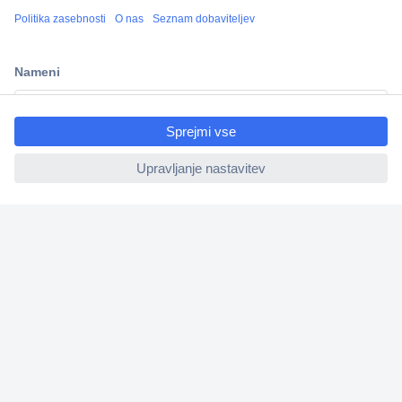
Več kot 800.000 izdelkov
Dostava v 3-eh dneh
100% varnost nakupa
ccp.user.init.failed.titl
Tehnična podpora
e
ccp.user.init.failed
Informacije
O nas
Storitve
Priročne povezave