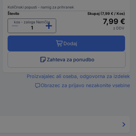
Količinski popusti - namig za prihranek
Število
Skupaj (7,99 € / Kos)
7,99 €
kos - zaloga Nemčija
z DDV
Dodaj
Zahteva za ponudbo
Proizvajalec ali oseba, odgovorna za izdelek
Obrazec za prijavo nezakonite vsebine