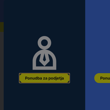
Conrad
Ponudba za fizične stranke
Naši izdelki
Domov
Orodje & Delavnica
Ročno orodje
Natični k
KS Tools 5151020 515.1020 šestero
20 mm 1/2" (12.5 mm)
Ean:
4042146032329
Koda proizvajalca:
515.1020
Št. izdelka:
2688
Ponudba za podjetja
Ponu