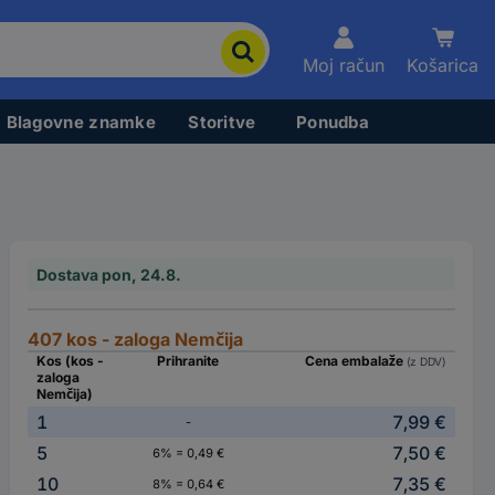
Moj račun
Košarica
Blagovne znamke
Storitve
Ponudba
Dostava pon, 24.8.
407 kos - zaloga Nemčija
Kos (kos -
Prihranite
Cena embalaže
(z DDV)
zaloga
Nemčija)
1
7,99 €
-
5
7,50 €
6% = 0,49 €
10
7,35 €
8% = 0,64 €