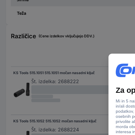
Teža
Različice
(Cene izdelkov vključujejo DDV.)
KS Tools 515.1051 515.1051 močan nasadni ključ
Št. izdelka:
2688222
KS Tools 515.1052 515.1052 močan nasadni ključ
Št. izdelka:
2688224