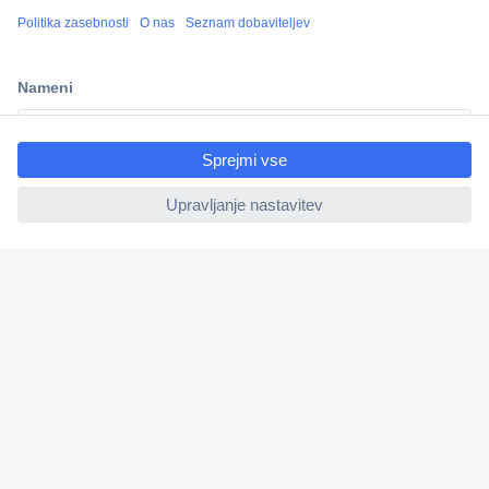
Več kot 800.000 izdelkov
Dostava v 3-eh dneh
100% varnost nakupa
ccp.user.init.failed.titl
Tehnična podpora
e
ccp.user.init.failed
Informacije
O nas
Storitve
Priročne povezave