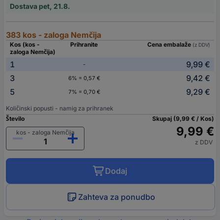
Dostava pet, 21.8.
383 kos - zaloga Nemčija
Kos (kos -
Prihranite
Cena embalaže
(z DDV)
zaloga Nemčija)
1
9,99 €
-
3
9,42 €
6% = 0,57 €
5
9,29 €
7% = 0,70 €
Količinski popusti - namig za prihranek
Število
Skupaj (9,99 € / Kos)
9,99 €
kos - zaloga Nemčija
z DDV
Dodaj
Zahteva za ponudbo