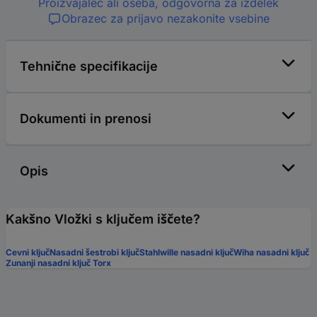
Proizvajalec ali oseba, odgovorna za izdelek
Obrazec za prijavo nezakonite vsebine
Tehnične specifikacije
Dokumenti in prenosi
Opis
Kakšno Vložki s ključem iščete?
Cevni ključ
Nasadni šestrobi ključ
Stahlwille nasadni ključ
Wiha nasadni ključ
Zunanji nasadni ključ Torx