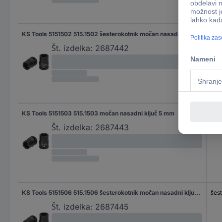
KS Tools 5151502 515.1502 šesterokotnik močan nasadni ključ 4.5 mm 4.5 mm 1/4" (6.3 mm)
šes
Št. izdelka:
2687442
KS Tools 5151503 515.1503 močan nasadni ključ 5 mm
Št. izdelka:
2687443
KS Tools 5151506 515.1506 šesterokotnik močan nasadni ključ 6 mm 6 mm 3/8" (10 mm)
šes
Št. izdelka:
2687445