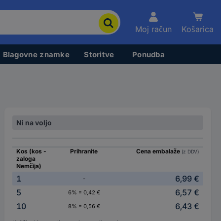
Moj račun
Košarica
Blagovne znamke
Storitve
Ponudba
Ni na voljo
Kos (kos -
Prihranite
Cena embalaže
(z DDV)
zaloga
Nemčija)
1
6,99 €
-
5
6,57 €
6% = 0,42 €
10
6,43 €
8% = 0,56 €