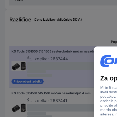
Različice
(Cene izdelkov vključujejo DDV.)
Pog
KS Tools 5151505 515.1505 šesterokotnik močan nasadni ključ 11/32" 11/32" 1/4" (6.3 mm)
šes
Št. izdelka:
2687444
Priporočeni izdelki
KS Tools 5151501 515.1501 močan nasadni ključ 4 mm
Št. izdelka:
2687441