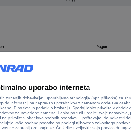
on
Pogon
terokotnik
1/4" (6.3 mm)