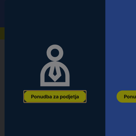
Conrad
Ponudba za fizične stranke
Naši izdelki
Domov
Orodje & Delavnica
Ročno orodje
Natični k
KS Tools 5151505 515.1505 šesterok
11/32" 1/4" (6.3 mm)
Ean:
4042146557150
Koda proizvajalca:
515.1505
Št. izdelka:
26874
Ponudba za podjetja
Ponu