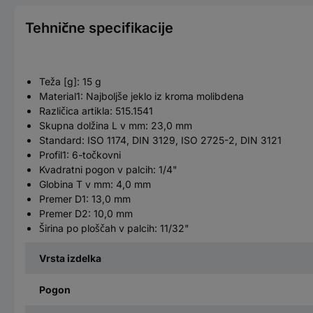
Tehnične specifikacije
Teža [g]: 15 g
Material1: Najboljše jeklo iz kroma molibdena
Različica artikla: 515.1541
Skupna dolžina L v mm: 23,0 mm
Standard: ISO 1174, DIN 3129, ISO 2725-2, DIN 3121
Profil1: 6-točkovni
Kvadratni pogon v palcih: 1/4"
Globina T v mm: 4,0 mm
Premer D1: 13,0 mm
Premer D2: 10,0 mm
Širina po ploščah v palcih: 11/32"
Vrsta izdelka
Pogon