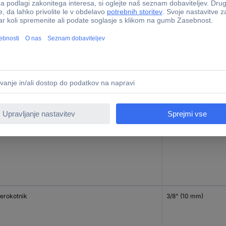
terokotnik
1/4" (6.3 mm)
terokotnik
3/8" (10 mm)