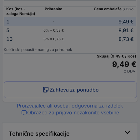
Kos (kos -
Prihranite
Cena embalaže
(z DDV)
zaloga Nemčija)
1
9,49 €
-
5
8,91 €
6% = 0,58 €
10
8,73 €
8% = 0,76 €
Količinski popusti - namig za prihranek
Skupaj (9,49 € / Kos)
9,49 €
z DDV
Zahteva za ponudbo
Proizvajalec ali oseba, odgovorna za izdelek
Obrazec za prijavo nezakonite vsebine
Tehnične specifikacije