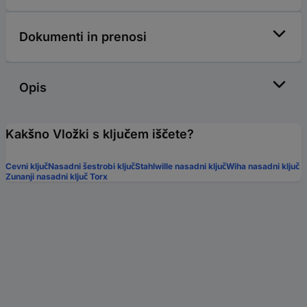
Dokumenti in prenosi
Opis
Kakšno Vložki s ključem iščete?
Cevni ključ
Nasadni šestrobi ključ
Stahlwille nasadni ključ
Wiha nasadni ključ
Zunanji nasadni ključ Torx