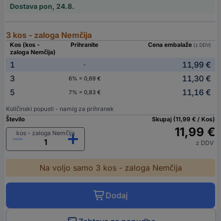
Dostava pon, 24.8.
3 kos - zaloga Nemčija
Kos (kos -
Prihranite
Cena embalaže
(z DDV)
zaloga Nemčija)
1
11,99 €
-
3
11,30 €
6% = 0,69 €
5
11,16 €
7% = 0,83 €
Količinski popusti - namig za prihranek
Število
Skupaj (11,99 € / Kos)
11,99 €
kos - zaloga Nemčija
z DDV
Na voljo samo 3 kos - zaloga Nemčija
Dodaj