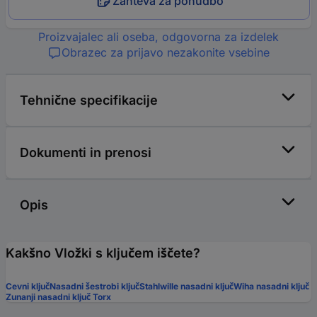
Zahteva za ponudbo
Proizvajalec ali oseba, odgovorna za izdelek
Obrazec za prijavo nezakonite vsebine
Tehnične specifikacije
Dokumenti in prenosi
Opis
Kakšno Vložki s ključem iščete?
Cevni ključ
Nasadni šestrobi ključ
Stahlwille nasadni ključ
Wiha nasadni ključ
Zunanji nasadni ključ Torx