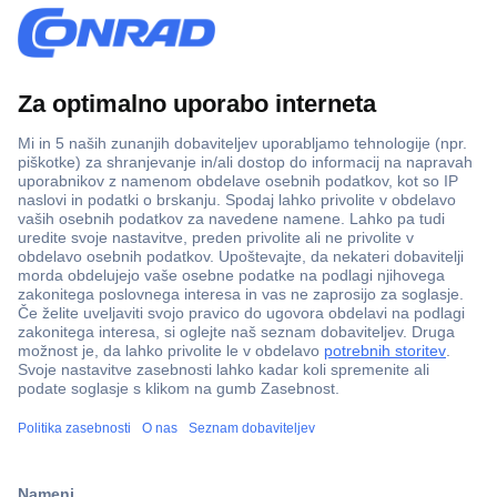
Več kot 800.000 izdelkov
Dostava v 3-eh dneh