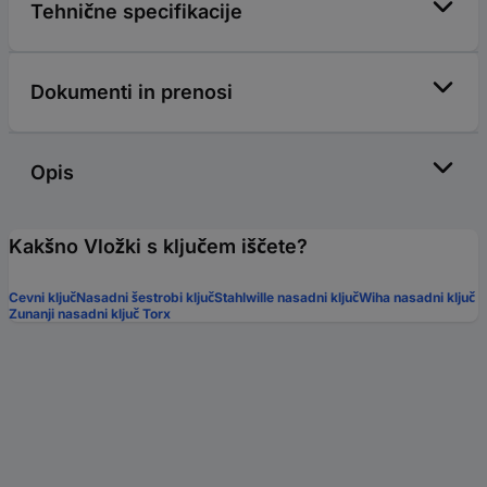
Tehnične specifikacije
Dokumenti in prenosi
Opis
Kakšno Vložki s ključem iščete?
Cevni ključ
Nasadni šestrobi ključ
Stahlwille nasadni ključ
Wiha nasadni ključ
Zunanji nasadni ključ Torx