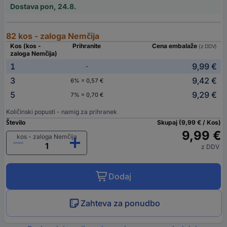
Dostava pon, 24.8.
82 kos - zaloga Nemčija
Kos (kos -
Prihranite
Cena embalaže
(z DDV)
zaloga Nemčija)
1
9,99 €
-
3
9,42 €
6% = 0,57 €
5
9,29 €
7% = 0,70 €
Količinski popusti - namig za prihranek
Število
Skupaj (9,99 € / Kos)
9,99 €
kos - zaloga Nemčija
z DDV
Dodaj
Zahteva za ponudbo