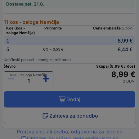
Dostava pet, 21.8.
11 kos - zaloga Nemčija
Kos (kos -
Prihranite
Cena embalaže
(z DDV)
zaloga Nemčija)
1
8,99 €
-
5
8,44 €
6% = 0,55 €
Količinski popusti - namig za prihranek
Število
Skupaj (8,99 € / Kos)
8,99 €
kos - zaloga Nemčija
z DDV
Dodaj
Zahteva za ponudbo
Proizvajalec ali oseba, odgovorna za izdelek
Obrazec za prijavo nezakonite vsebine