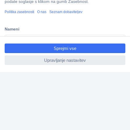
Več kot 800.000 izdelkov
Dostava v 3-eh dneh
100% varnost nakupa
ccp.user.init.failed.titl
Tehnična podpora
e
ccp.user.init.failed
Informacije
O nas
Storitve
Priročne povezave