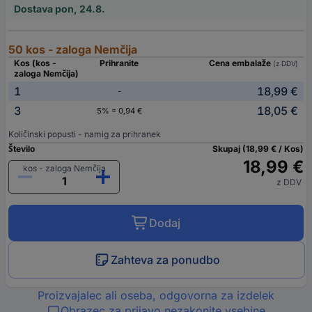
Dostava pon, 24.8.
50 kos - zaloga Nemčija
Kos (kos -
Prihranite
Cena embalaže
(z DDV)
zaloga Nemčija)
1
18,99 €
-
3
18,05 €
5% = 0,94 €
Količinski popusti - namig za prihranek
Število
Skupaj (18,99 € / Kos)
18,99 €
kos - zaloga Nemčija
z DDV
Dodaj
Zahteva za ponudbo
Proizvajalec ali oseba, odgovorna za izdelek
Obrazec za prijavo nezakonite vsebine