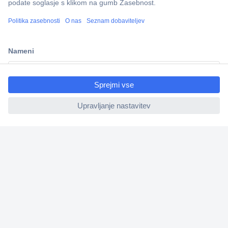
Več kot 800.000 izdelkov
Dostava v 3-eh dneh
100% varnost nakupa
ccp.user.init.failed.titl
Tehnična podpora
e
ccp.user.init.failed
Informacije
O nas
Storitve
Priročne povezave