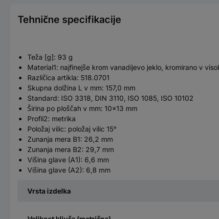
Tehnične specifikacije
Teža [g]: 93 g
Material1: najfinejše krom vanadijevo jeklo, kromirano v viso
Različica artikla: 518.0701
Skupna dolžina L v mm: 157,0 mm
Standard: ISO 3318, DIN 3110, ISO 1085, ISO 10102
Širina po ploščah v mm: 10x13 mm
Profil2: metrika
Položaj vilic: položaj vilic 15°
Zunanja mera B1: 26,2 mm
Zunanja mera B2: 29,7 mm
Višina glave (A1): 6,6 mm
Višina glave (A2): 6,8 mm
Vrsta izdelka
Velikost ključa (metrična)