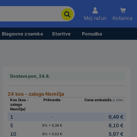
Moj račun
Košarica
Blagovne znamke
Storitve
Ponudba
Dostava pon, 24.8.
24 kos - zaloga Nemčija
Kos (kos -
Prihranite
Cena embalaže
(z DDV)
zaloga
Nemčija)
1
6,49 €
-
5
6,10 €
6% = 0,39 €
10
5,97 €
8% = 0,52 €