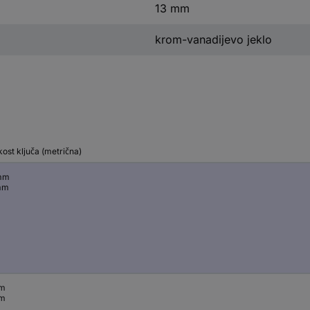
13 mm
krom-vanadijevo jeklo
kost ključa (metrična)
mm
mm
mm
mm