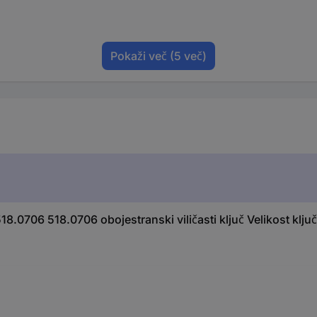
Pokaži več
(5 več)
.0706 518.0706 obojestranski viličasti ključ Velikost ključ