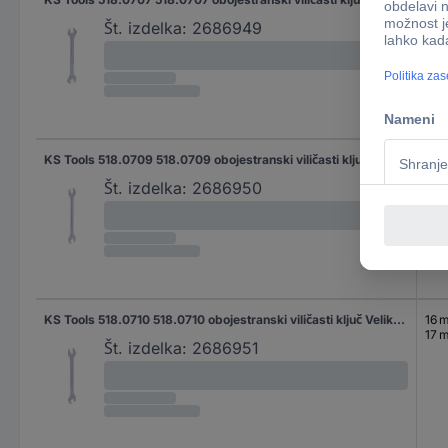
13 
Št. izdelka:
2686949
KS Tools 518.0709 518.0709 obojestranski viličasti ključ Velikost ključa (metrična) (samo za naslov) 14 - 15 mm
14 
15 
Št. izdelka:
2686950
KS Tools 518.0710 518.0710 obojestranski viličasti ključ Velikost ključa (metrična) (samo za naslov) 16 - 17 mm
16 
17 
Št. izdelka:
2686951