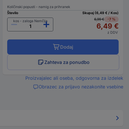
Količinski popusti - namig za prihranek
Število
Skupaj (6,49 € / Kos)
6,99 €
-7 %
kos - zaloga Nemčija
6,49 €
z DDV
Dodaj
Zahteva za ponudbo
Proizvajalec ali oseba, odgovorna za izdelek
Obrazec za prijavo nezakonite vsebine