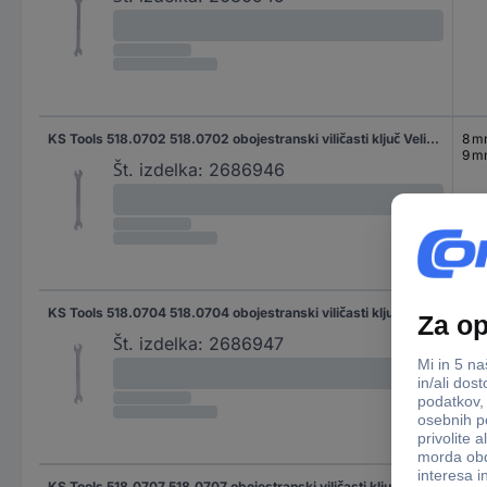
KS Tools 518.0702 518.0702 obojestranski viličasti ključ Velikost ključa (metrična) (samo za naslov) 8 - 9 mm
8 
9 
Št. izdelka:
2686946
KS Tools 518.0704 518.0704 obojestranski viličasti ključ Velikost ključa (metrična) (samo za naslov) 10 - 11 mm
10 
11 
Št. izdelka:
2686947
KS Tools 518.0707 518.0707 obojestranski viličasti ključ Velikost ključa (metrična) (samo za naslov) 12 - 13 mm
12 