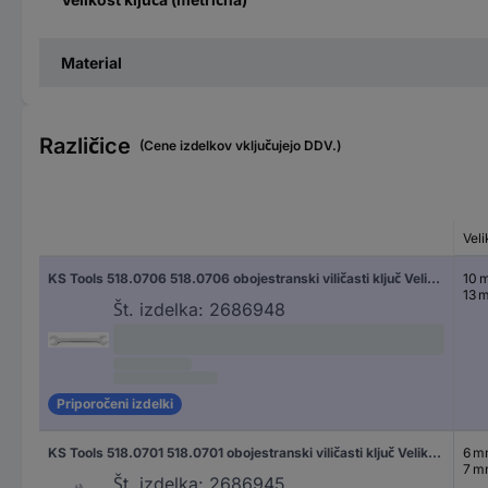
Material
Različice
(Cene izdelkov vključujejo DDV.)
Veli
KS Tools 518.0706 518.0706 obojestranski viličasti ključ Velikost ključa (metrična) (samo za naslov) 10 - 13 mm
10 
13 
Št. izdelka:
2686948
Priporočeni izdelki
KS Tools 518.0701 518.0701 obojestranski viličasti ključ Velikost ključa (metrična) (samo za naslov) 6 - 7 mm
6 
7 
Št. izdelka:
2686945