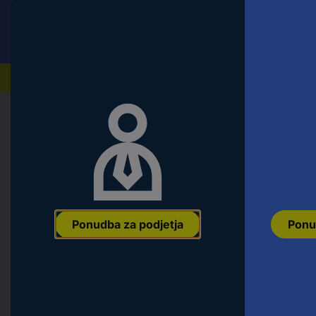
Conrad
Ponudba za fizične stranke
Naši izdelki
Domov
Orodje & Delavnica
Ročno orodje
Vijačni/
KS Tools 518.0706 518.0706 obojestra
(metrična) (samo za naslov) 10 - 1
Ean:
4042146089217
Koda proizvajalca:
518.0706
Št. izdelka:
268
Ponudba za podjetja
Ponu