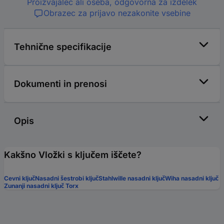
Proizvajalec ali oseba, odgovorna za izdelek
Obrazec za prijavo nezakonite vsebine
Tehnične specifikacije
Dokumenti in prenosi
Opis
Kakšno Vložki s ključem iščete?
Cevni ključ
Nasadni šestrobi ključ
Stahlwille nasadni ključ
Wiha nasadni ključ
Zunanji nasadni ključ Torx