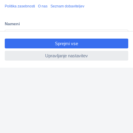
Več kot 800.000 izdelkov
Dostava v 3-eh dneh
100% varnost nakupa
ccp.user.init.failed.titl
Tehnična podpora
e
ccp.user.init.failed
Informacije
O nas
Storitve
Priročne povezave