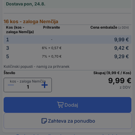
Dostava pon, 24.8.
16 kos - zaloga Nemčija
Kos (kos -
Prihranite
Cena embalaže
(z DDV)
zaloga Nemčija)
1
9,99 €
-
3
9,42 €
6% = 0,57 €
5
9,29 €
7% = 0,70 €
Količinski popusti - namig za prihranek
Število
Skupaj (9,99 € / Kos)
9,99 €
kos - zaloga Nemčija
z DDV
Dodaj
Zahteva za ponudbo